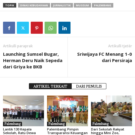
TOPIK
DINAS KEBUDAYAAN
JURNALISTIK
MUSEUM
PALEMBANG
Artikulli paraprak
Artikulli tjetër
Launching Sumsel Bugar,
Sriwijaya FC Menang 1-0
Herman Deru Naik Sepeda
dari Persiraja
dari Griya ke BKB
ARTIKEL TERKAIT
DARI PENULIS
Palembang
Palembang
Palembang
Lantik 130 Kepala
Palembang Pimpin
Dari Sekolah Rakyat
Sekolah, Ratu Dewa
Transparansi Keuangan
hingga Mini Zoo,