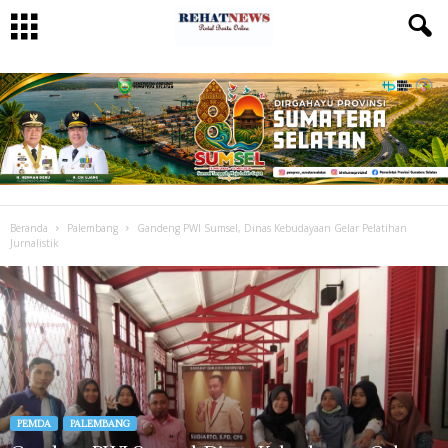
Beranda
Palembang
Gandeng PWI Sumsel, Dinas Kebudayaan Gelar Pelatihan
Jurnalistik
PEMDA
PALEMBANG