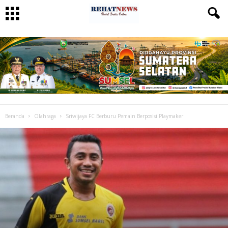
Beranda
Olahraga
Sriwijaya FC Berburu Pemain Berposisi Playmaker