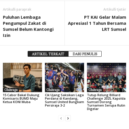
Artikulli paraprak
Artikulli tjetër
Puluhan Lembaga
PT KAI Gelar Malam
Pengumpul Zakat di
Apresiasl 1 Tahun Bersama
Sumsel Belum Kantongi
LRT Sumsel
Izin
ARTIKEL TERKAIT
DARI PENULIS
Olahraga
Olahraga
Olahraga
15 Cabor Bakal Dukung
Cik Ujang Saksikan Laga
Tutup Relung Billiard
Komisaris BUMD Maju
Perdana di Kandang,
Challenge 2025, Kapolda
Ketua KONI Muba
Sumsel United Bungkam
Sumsel Dorong
Persiraja 3-2
Turnamen Serupa Rutin
Digelar