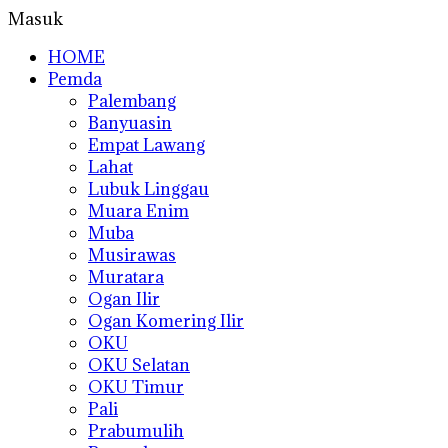
Masuk
HOME
Pemda
Palembang
Banyuasin
Empat Lawang
Lahat
Lubuk Linggau
Muara Enim
Muba
Musirawas
Muratara
Ogan Ilir
Ogan Komering Ilir
OKU
OKU Selatan
OKU Timur
Pali
Prabumulih