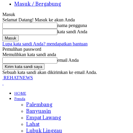
Masuk / Bergabung
Masuk
Selamat Datang! Masuk ke akun Anda
nama pengguna
kata sandi Anda
Lupa kata sandi Anda? mendapatkan bantuan
Pemulihan password
Memulihkan kata sandi anda
email Anda
Sebuah kata sandi akan dikirimkan ke email Anda.
REHATNEWS
HOME
Pemda
Palembang
Banyuasin
Empat Lawang
Lahat
Lubuk Linggau