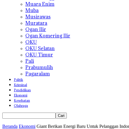
Muara Enim
Muba
Musirawas
Muratara
Ogan Ilir
Ogan Komering Ilir
OKU
OKU Selatan
OKU Timur
Pali
Prabumulih
Pagaralam
Politik
Kriminal
Pendidikan
Ekonomi
Kesehatan
Olahraga
Beranda
Ekonomi
Giant Berikan Energi Baru Untuk Pelanggan Indo