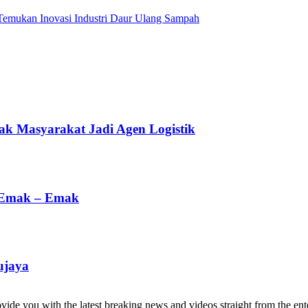
emukan Inovasi Industri Daur Ulang Sampah
ak Masyarakat Jadi Agen Logistik
 Emak – Emak
ujaya
de you with the latest breaking news and videos straight from the ente