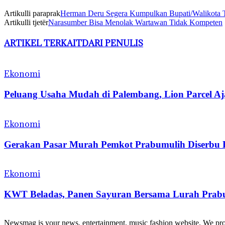
Artikulli paraprak
Herman Deru Segera Kumpulkan Bupati/Walikota T
Artikulli tjetër
Narasumber Bisa Menolak Wartawan Tidak Kompeten
ARTIKEL TERKAIT
DARI PENULIS
Ekonomi
Peluang Usaha Mudah di Palembang, Lion Parcel Aj
Ekonomi
Gerakan Pasar Murah Pemkot Prabumulih Diserbu
Ekonomi
KWT Beladas, Panen Sayuran Bersama Lurah Prab
Newsmag is your news, entertainment, music fashion website. We provi