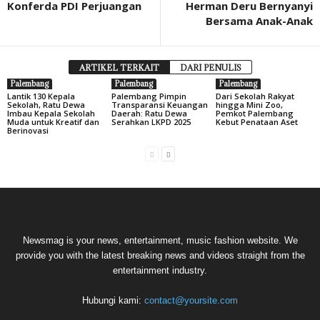
Konferda PDI Perjuangan
Herman Deru Bernyanyi
Bersama Anak-Anak
ARTIKEL TERKAIT
DARI PENULIS
Palembang
Palembang
Palembang
Lantik 130 Kepala
Palembang Pimpin
Dari Sekolah Rakyat
Sekolah, Ratu Dewa
Transparansi Keuangan
hingga Mini Zoo,
Imbau Kepala Sekolah
Daerah: Ratu Dewa
Pemkot Palembang
Muda untuk Kreatif dan
Serahkan LKPD 2025
Kebut Penataan Aset
Berinovasi
Newsmag is your news, entertainment, music fashion website. We
provide you with the latest breaking news and videos straight from the
entertainment industry.
Hubungi kami:
contact@yoursite.com