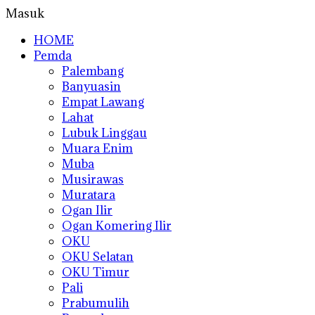
Masuk
HOME
Pemda
Palembang
Banyuasin
Empat Lawang
Lahat
Lubuk Linggau
Muara Enim
Muba
Musirawas
Muratara
Ogan Ilir
Ogan Komering Ilir
OKU
OKU Selatan
OKU Timur
Pali
Prabumulih