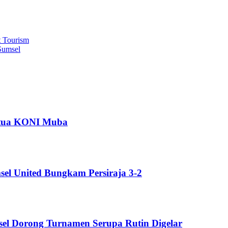
t Tourism
Sumsel
etua KONI Muba
el United Bungkam Persiraja 3-2
sel Dorong Turnamen Serupa Rutin Digelar