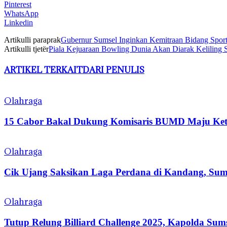
Pinterest
WhatsApp
Linkedin
Artikulli paraprak
Gubernur Sumsel Inginkan Kemitraan Bidang Spor
Artikulli tjetër
Piala Kejuaraan Bowling Dunia Akan Diarak Keliling 
ARTIKEL TERKAIT
DARI PENULIS
Olahraga
15 Cabor Bakal Dukung Komisaris BUMD Maju K
Olahraga
Cik Ujang Saksikan Laga Perdana di Kandang, Sums
Olahraga
Tutup Relung Billiard Challenge 2025, Kapolda Sum