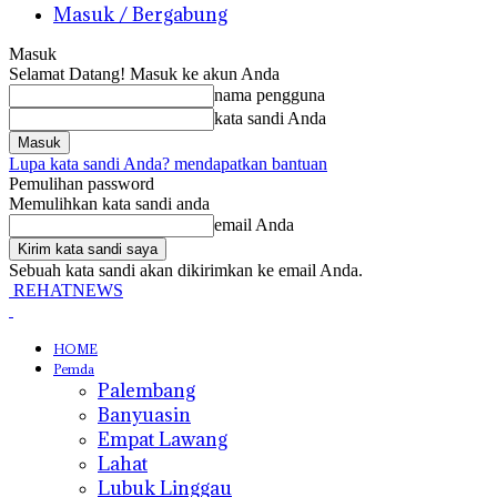
Masuk / Bergabung
Masuk
Selamat Datang! Masuk ke akun Anda
nama pengguna
kata sandi Anda
Lupa kata sandi Anda? mendapatkan bantuan
Pemulihan password
Memulihkan kata sandi anda
email Anda
Sebuah kata sandi akan dikirimkan ke email Anda.
REHATNEWS
HOME
Pemda
Palembang
Banyuasin
Empat Lawang
Lahat
Lubuk Linggau