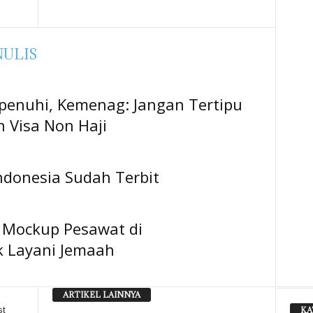
NULIS
penuhi, Kemenag: Jangan Tertipu
 Visa Non Haji
ndonesia Sudah Terbit
n Mockup Pesawat di
k Layani Jemaah
ARTIKEL LAINNYA
KA
st