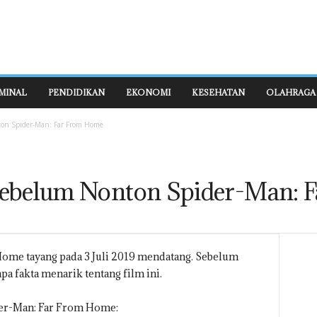
MINAL
PENDIDIKAN
EKONOMI
KESEHATAN
OLAHRAGA
on Spider-Man: Far From Home
Sebelum Nonton Spider-Man: 
ome tayang pada 3 Juli 2019 mendatang. Sebelum
a fakta menarik tentang film ini.
ider-Man: Far From Home: