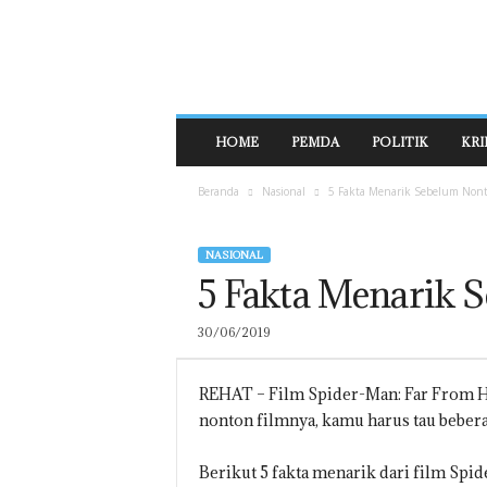
E
H
A
T
N
E
HOME
PEMDA
POLITIK
KRI
W
S
Beranda
Nasional
5 Fakta Menarik Sebelum Nont
NASIONAL
5 Fakta Menarik 
30/06/2019
REHAT – Film Spider-Man: Far From H
nonton filmnya, kamu harus tau beberap
Berikut 5 fakta menarik dari film Sp