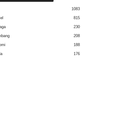
1083
el
815
aga
230
mbang
208
omi
188
a
176