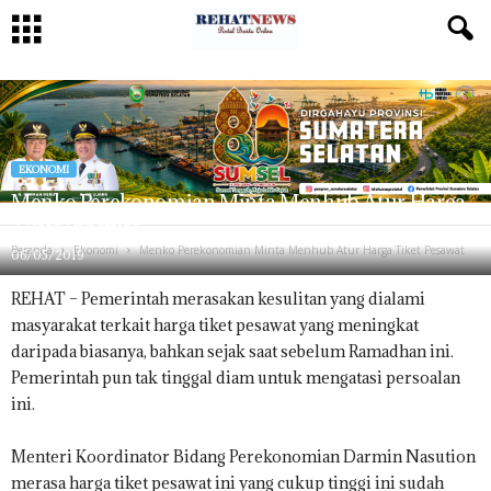
EKONOMI
Menko Perekonomian Minta Menhub Atur Harga
Tiket Pesawat
Beranda
Ekonomi
Menko Perekonomian Minta Menhub Atur Harga Tiket Pesawat
06/05/2019
REHAT – Pemerintah merasakan kesulitan yang dialami
masyarakat terkait harga tiket pesawat yang meningkat
daripada biasanya, bahkan sejak saat sebelum Ramadhan ini.
Pemerintah pun tak tinggal diam untuk mengatasi persoalan
ini.
Menteri Koordinator Bidang Perekonomian Darmin Nasution
merasa harga tiket pesawat ini yang cukup tinggi ini sudah