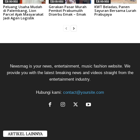
Ekonomi
Ekonomi
Ekonomi
Peluang Usaha Mudah
Gerakan Pasar Murah
KWT Beladas, Panen
di Palembang, Lion
Pemkot Prabumulih
Sayuran Bersama Lurah
Parcel Ajak Masyarakat
Diserbu Emak – Emak
Prabujaya
Jadi Agen Logistik
Newsmag is your news, entertainment, music fashion website. We
provide you with the latest breaking news and videos straight from the
entertainment industry.
Hubungi kami:
contact@yoursite.com
ARTIKEL LAINNYA