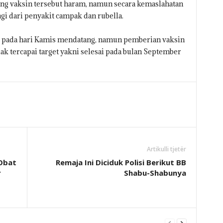
g vaksin tersebut haram, namun secara kemaslahatan
i dari penyakit campak dan rubella.
g pada hari Kamis mendatang, namun pemberian vaksin
dak tercapai target yakni selesai pada bulan September
Artikulli tjetër
Obat
Remaja Ini Diciduk Polisi Berikut BB
r
Shabu-Shabunya