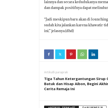
lainnya dan secara kedudukanya meman
dan dampak positifnya dapat melindung
“Jadi meskipun baru akan di lounchin
sudah kita jalankan karena khawatir ti
ini,” jelasnya.(dhd)
Artikulli paraprak
Tiga Tahun Ketergantungan Sirup 
Batuk dan Hisap Aibon, Begini Akhi
Cerita Remaja Ini
ARTIKEL TERKAIT
DARI PENULIS