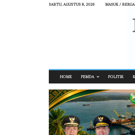
SABTU, AGUSTUS 8, 2026
MASUK / BERG
R
HOME
PEMDA
POLITIK
K
E
H
A
T
N
E
W
S