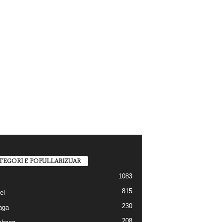
TEGORI E POPULLARIZUAR
1083
815
el
230
aga
208