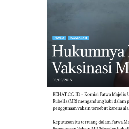
PEMDA
PAGARALAM
Hukumnya M
Vaksinasi 
03/09/2018
REHAT.CO.ID – Komisi Fatwa Majelis 
Rubella (MR) mengandung babi dalam
penggunaan vaksin tersebut karena ala
Keputusan itu tertuang dalam Fatwa M
Penggunaan Vaksin MR (Measles Rubella)