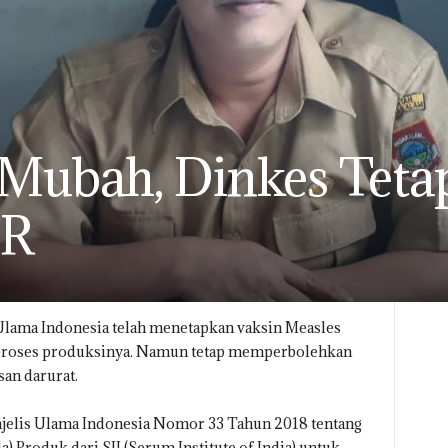
ubah, Dinkes Tetap
MR
Ulama Indonesia telah menetapkan vaksin Measles
 proses produksinya. Namun tetap memperbolehkan
san darurat.
ajelis Ulama Indonesia Nomor 33 Tahun 2018 tentang
 Produk dari SII (Serum Institute of India) untuk