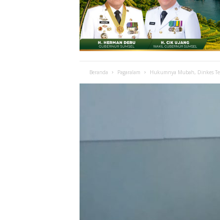
Beranda
Pagaralam
Hukumnya Mubah, Dinkes Tet