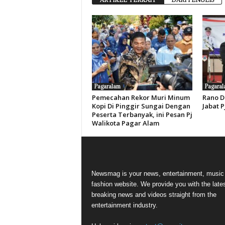
Pagaralam
Pagaral
Pemecahan Rekor Muri Minum
Rano D
Kopi Di Pinggir Sungai Dengan
Jabat 
Peserta Terbanyak, ini Pesan Pj
Walikota Pagar Alam
Newsmag is your news, entertainment, music
fashion website. We provide you with the late
breaking news and videos straight from the
entertainment industry.