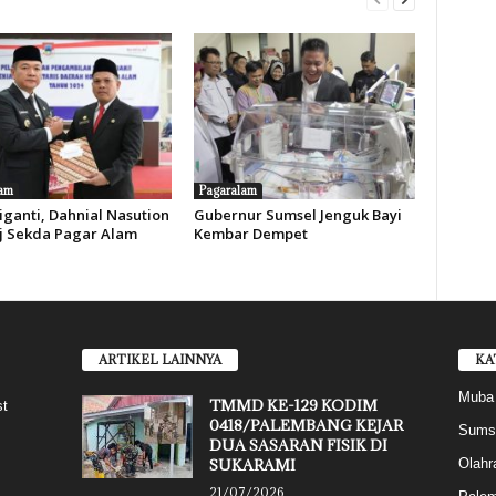
am
Pagaralam
iganti, Dahnial Nasution
Gubernur Sumsel Jenguk Bayi
Pj Sekda Pagar Alam
Kembar Dempet
ARTIKEL LAINNYA
KA
Muba
TMMD KE-129 KODIM
st
0418/PALEMBANG KEJAR
Sums
DUA SASARAN FISIK DI
SUKARAMI
Olahr
21/07/2026