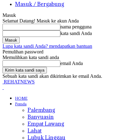
Masuk / Bergabung
Masuk
Selamat Datang! Masuk ke akun Anda
nama pengguna
kata sandi Anda
Lupa kata sandi Anda? mendapatkan bantuan
Pemulihan password
Memulihkan kata sandi anda
email Anda
Sebuah kata sandi akan dikirimkan ke email Anda.
REHATNEWS
HOME
Pemda
Palembang
Banyuasin
Empat Lawang
Lahat
Lubuk Linggau