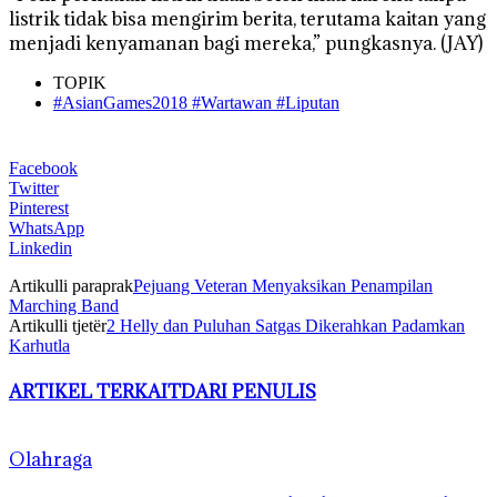
listrik tidak bisa mengirim berita, terutama kaitan yang
menjadi kenyamanan bagi mereka,” pungkasnya. (JAY)
TOPIK
#AsianGames2018 #Wartawan #Liputan
Facebook
Twitter
Pinterest
WhatsApp
Linkedin
Artikulli paraprak
Pejuang Veteran Menyaksikan Penampilan
Marching Band
Artikulli tjetër
2 Helly dan Puluhan Satgas Dikerahkan Padamkan
Karhutla
ARTIKEL TERKAIT
DARI PENULIS
Olahraga