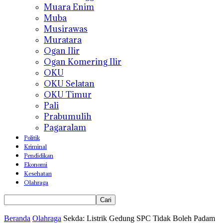
Muara Enim
Muba
Musirawas
Muratara
Ogan Ilir
Ogan Komering Ilir
OKU
OKU Selatan
OKU Timur
Pali
Prabumulih
Pagaralam
Politik
Kriminal
Pendidikan
Ekonomi
Kesehatan
Olahraga
Beranda
Olahraga
Sekda: Listrik Gedung SPC Tidak Boleh Padam