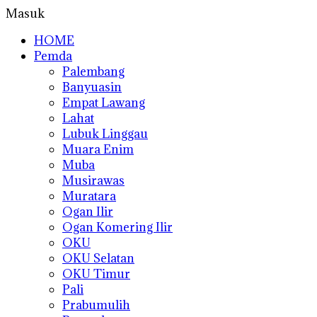
Masuk
HOME
Pemda
Palembang
Banyuasin
Empat Lawang
Lahat
Lubuk Linggau
Muara Enim
Muba
Musirawas
Muratara
Ogan Ilir
Ogan Komering Ilir
OKU
OKU Selatan
OKU Timur
Pali
Prabumulih