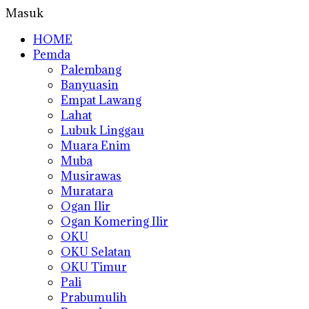
Masuk
HOME
Pemda
Palembang
Banyuasin
Empat Lawang
Lahat
Lubuk Linggau
Muara Enim
Muba
Musirawas
Muratara
Ogan Ilir
Ogan Komering Ilir
OKU
OKU Selatan
OKU Timur
Pali
Prabumulih