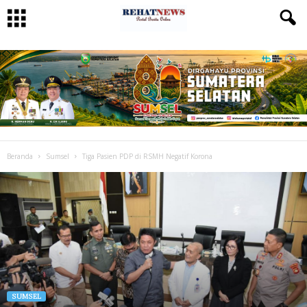
Beranda
Sumsel
Tiga Pasien PDP di RSMH Negatif Korona
SUMSEL