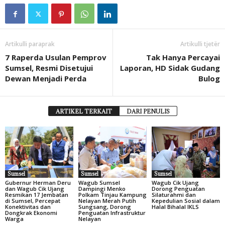
Artikulli paraprak
Artikulli tjetër
7 Raperda Usulan Pemprov
Tak Hanya Percayai
Sumsel, Resmi Disetujui
Laporan, HD Sidak Gudang
Dewan Menjadi Perda
Bulog
ARTIKEL TERKAIT
DARI PENULIS
Sumsel
Sumsel
Sumsel
Gubernur Herman Deru
Wagub Sumsel
Wagub Cik Ujang
dan Wagub Cik Ujang
Dampingi Menko
Dorong Penguatan
Resmikan 17 Jembatan
Polkam Tinjau Kampung
Silaturahmi dan
di Sumsel, Percepat
Nelayan Merah Putih
Kepedulian Sosial dalam
Konektivitas dan
Sungsang, Dorong
Halal Bihalal IKLS
Dongkrak Ekonomi
Penguatan Infrastruktur
Warga
Nelayan