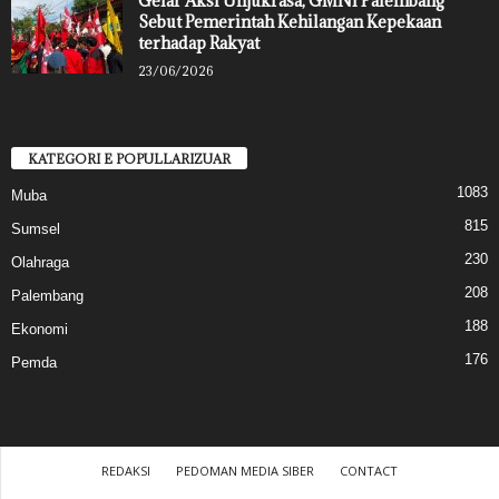
Gelar Aksi Unjukrasa, GMNI Palembang
Sebut Pemerintah Kehilangan Kepekaan
terhadap Rakyat
23/06/2026
KATEGORI E POPULLARIZUAR
1083
Muba
815
Sumsel
230
Olahraga
208
Palembang
188
Ekonomi
176
Pemda
REDAKSI
PEDOMAN MEDIA SIBER
CONTACT