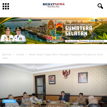
Beranda
Sumsel
Sekda Pimpin Rapat Akhir Persiapan Percepatan Penyaluran Dana
Desa
SUMSEL