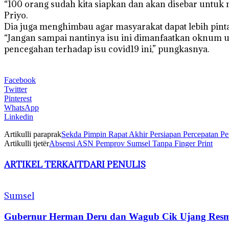
“100 orang sudah kita siapkan dan akan disebar untuk m
Priyo.
Dia juga menghimbau agar masyarakat dapat lebih pinta
“Jangan sampai nantinya isu ini dimanfaatkan oknum u
pencegahan terhadap isu covid19 ini,” pungkasnya.
Facebook
Twitter
Pinterest
WhatsApp
Linkedin
Artikulli paraprak
Sekda Pimpin Rapat Akhir Persiapan Percepatan P
Artikulli tjetër
Absensi ASN Pemprov Sumsel Tanpa Finger Print
ARTIKEL TERKAIT
DARI PENULIS
Sumsel
Gubernur Herman Deru dan Wagub Cik Ujang Resmi