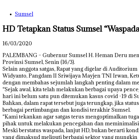
Sumsel
HD Tetapkan Status Sumsel “Waspada
16/03/2020
PALEMBANG – Gubernur Sumsel H. Heman Deru menghad
Provinsi Sumsel, Senin (16/3).
Selain anggota satgas, Rapat yang digelar di Auditorium
Widyanto, Pangdam II Sriwijaya Mayjen TNI Irwan, Ket
dengan membahas sejumlah langkah penting dalam men
“Sejak awal, kita telah melakukan berbagai upaya penc
hari ini belum satu pun ditemukan kasus covid -19 di Su
Bahkan, dalam rapat tersebut juga terungkap, jika statu
berbagai pertimbangan dan kondisi terakhir Sumsel.
“Kami tekankan agar satgas terus mengoptimalkan tug
pihak untuk melakukan pencegahan dan meminimalisir te
Meski berstatus waspada, lanjut HD, bukan berarti kon
yang dimaksud meliputi berbagai sektor yang mungkin di