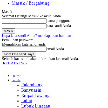
Masuk / Bergabung
Masuk
Selamat Datang! Masuk ke akun Anda
nama pengguna
kata sandi Anda
Lupa kata sandi Anda? mendapatkan bantuan
Pemulihan password
Memulihkan kata sandi anda
email Anda
Sebuah kata sandi akan dikirimkan ke email Anda.
REHATNEWS
HOME
Pemda
Palembang
Banyuasin
Empat Lawang
Lahat
Lubuk Linggau