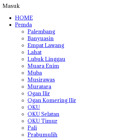
Masuk
HOME
Pemda
Palembang
Banyuasin
Empat Lawang
Lahat
Lubuk Linggau
Muara Enim
Muba
Musirawas
Muratara
Ogan Ilir
Ogan Komering Ilir
OKU
OKU Selatan
OKU Timur
Pali
Prabumulih