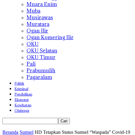
Muara Enim
Muba
Musirawas
Muratara
Ogan Ilir
Ogan Komering Ilir
OKU
OKU Selatan
OKU Timur
Pali
Prabumulih
Pagaralam
Politik
Kriminal
Pendidikan
Ekonomi
Kesehatan
Olahraga
Beranda
Sumsel
HD Tetapkan Status Sumsel “Waspada” Covid-19