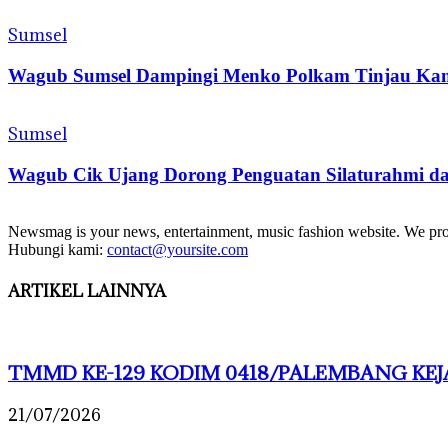
Sumsel
Wagub Sumsel Dampingi Menko Polkam Tinjau Kamp
Sumsel
Wagub Cik Ujang Dorong Penguatan Silaturahmi dan
Newsmag is your news, entertainment, music fashion website. We provi
Hubungi kami:
contact@yoursite.com
ARTIKEL LAINNYA
TMMD KE-129 KODIM 0418/PALEMBANG KEJA
21/07/2026