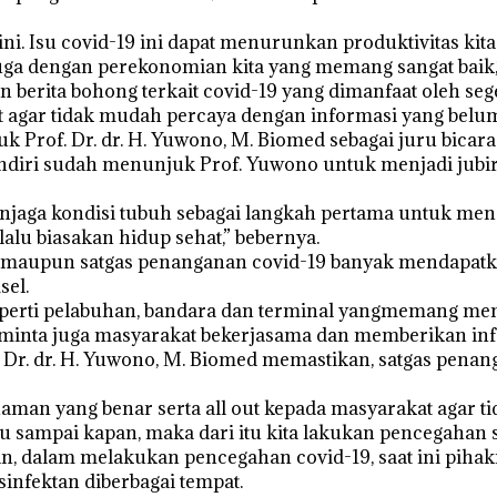
ini. Isu covid-19 ini dapat menurunkan produktivitas kit
 juga dengan perekonomian kita yang memang sangat baik,
n berita bohong terkait covid-19 yang dimanfaat oleh s
at agar tidak mudah percaya dengan informasi yang belu
 Prof. Dr. dr. H. Yuwono, M. Biomed sebagai juru bicara 
 sendiri sudah menunjuk Prof. Yuwono untuk menjadi ju
jaga kondisi tubuh sebagai langkah pertama untuk mengh
lalu biasakan hidup sehat,” bebernya.
l maupun satgas penanganan covid-19 banyak mendapat
sel.
perti pelabuhan, bandara dan terminal yangmemang menj
ita minta juga masyarakat bekerjasama dan memberikan i
f. Dr. dr. H. Yuwono, M. Biomed memastikan, satgas pe
an yang benar serta all out kepada masyarakat agar tida
hu sampai kapan, maka dari itu kita lakukan pencegahan 
 dalam melakukan pencegahan covid-19, saat ini pihakn
nfektan diberbagai tempat.