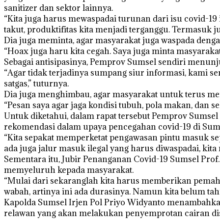
sanitizer dan sektor lainnya.
“Kita juga harus mewaspadai turunan dari isu covid-19 
takut, produktifitas kita menjadi terganggu. Termasuk
Dia juga meminta, agar masyarakat juga waspada denga
“Hoax juga haru kita cegah. Saya juga minta masyarak
Sebagai antisipasinya, Pemprov Sumsel sendiri menunjuk
“Agar tidak terjadinya sumpang siur informasi, kami
satgas,” tuturnya.
Dia juga menghimbau, agar masyarakat untuk terus men
“Pesan saya agar jaga kondisi tubuh, pola makan, dan se
Untuk diketahui, dalam rapat tersebut Pemprov Sumse
rekomendasi dalam upaya pencegahan covid-19 di Sum
“Kita sepakat memperketat pengawasan pintu masuk se
ada juga jalur masuk ilegal yang harus diwaspadai, k
Sementara itu, Jubir Penanganan Covid-19 Sumsel Pro
memyeluruh kepada masyarakat.
“Mulai dari sekaranglah kita harus memberikan pemaham
wabah, artinya ini ada durasinya. Namun kita belum ta
Kapolda Sumsel Irjen Pol Priyo Widyanto menambahkan,
relawan yang akan melakukan penyemprotan cairan disi