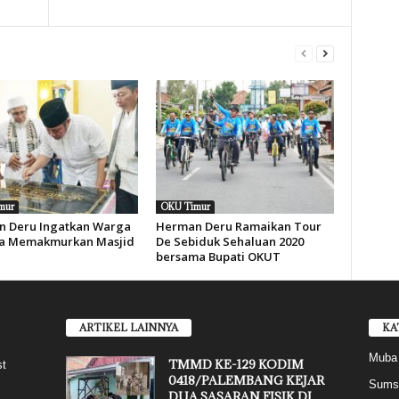
mur
OKU Timur
 Deru Ingatkan Warga
Herman Deru Ramaikan Tour
a Memakmurkan Masjid
De Sebiduk Sehaluan 2020
bersama Bupati OKUT
ARTIKEL LAINNYA
KA
Muba
TMMD KE-129 KODIM
st
0418/PALEMBANG KEJAR
Sums
DUA SASARAN FISIK DI