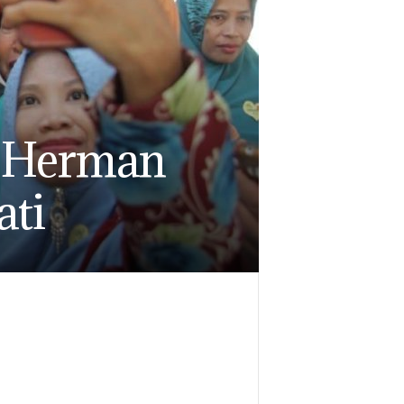
, Herman
ati