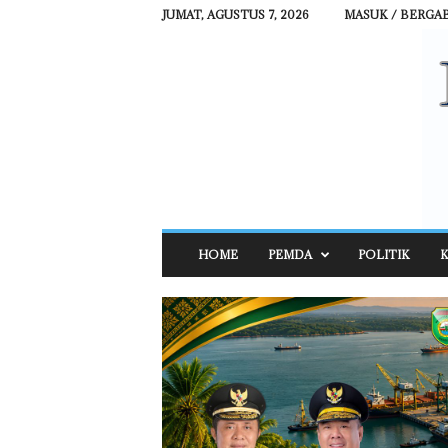
JUMAT, AGUSTUS 7, 2026
MASUK / BERGA
R
HOME
PEMDA
POLITIK
K
E
H
A
T
N
E
W
S