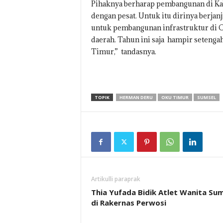
Pihaknya berharap pembangunan di Ka
dengan pesat. Untuk itu dirinya berj
untuk pembangunan infrastruktur di O
daerah. Tahun ini saja hampir setenga
Timur,” tandasnya.
TOPIK
HERMAN DERU
OKU TIMUR
SUMSEL
Artikulli paraprak
Thia Yufada Bidik Atlet Wanita Su
di Rakernas Perwosi