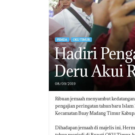
PEMDA
OKU TIMUR
Hadiri Peng
Deru Akui R
08/09/2019
Ribuan jemaah menyambut kedatangan 
pengajian peringatan tahun baru Islam
Kecamatan Buay Madang Timur Kabupat
Dihadapan jemaah di majelis ini, Her
tahun menjadi di Bupati OKU Timur,