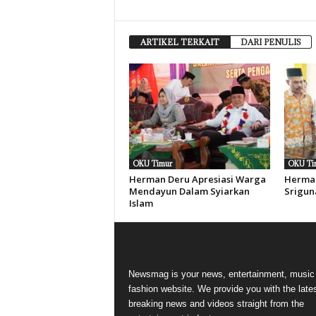
ARTIKEL TERKAIT
DARI PENULIS
OKU Timur
OKU Ti
Herman Deru Apresiasi Warga
Herman
Mendayun Dalam Syiarkan
Srigun
Islam
Newsmag is your news, entertainment, music
fashion website. We provide you with the late
breaking news and videos straight from the