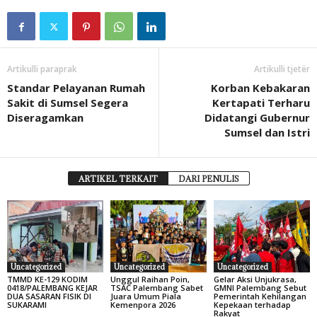
Artikulli paraprak
Artikulli tjetër
Standar Pelayanan Rumah
Korban Kebakaran
Sakit di Sumsel Segera
Kertapati Terharu
Diseragamkan
Didatangi Gubernur
Sumsel dan Istri
ARTIKEL TERKAIT
DARI PENULIS
Uncategorized
Uncategorized
Uncategorized
TMMD KE-129 KODIM
Unggul Raihan Poin,
Gelar Aksi Unjukrasa,
0418/PALEMBANG KEJAR
TSAC Palembang Sabet
GMNI Palembang Sebut
DUA SASARAN FISIK DI
Juara Umum Piala
Pemerintah Kehilangan
SUKARAMI
Kemenpora 2026
Kepekaan terhadap
Rakyat