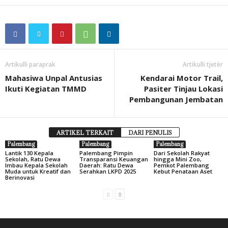
Artikulli paraprak
Artikulli tjetër
Mahasiwa Unpal Antusias
Kendarai Motor Trail,
Ikuti Kegiatan TMMD
Pasiter Tinjau Lokasi
Pembangunan Jembatan
ARTIKEL TERKAIT
DARI PENULIS
Palembang
Palembang
Palembang
Lantik 130 Kepala
Palembang Pimpin
Dari Sekolah Rakyat
Sekolah, Ratu Dewa
Transparansi Keuangan
hingga Mini Zoo,
Imbau Kepala Sekolah
Daerah: Ratu Dewa
Pemkot Palembang
Muda untuk Kreatif dan
Serahkan LKPD 2025
Kebut Penataan Aset
Berinovasi