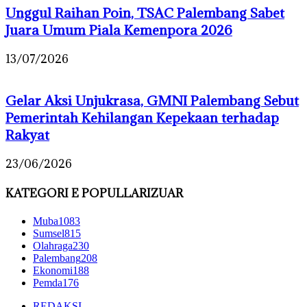
Unggul Raihan Poin, TSAC Palembang Sabet
Juara Umum Piala Kemenpora 2026
13/07/2026
Gelar Aksi Unjukrasa, GMNI Palembang Sebut
Pemerintah Kehilangan Kepekaan terhadap
Rakyat
23/06/2026
KATEGORI E POPULLARIZUAR
Muba
1083
Sumsel
815
Olahraga
230
Palembang
208
Ekonomi
188
Pemda
176
REDAKSI