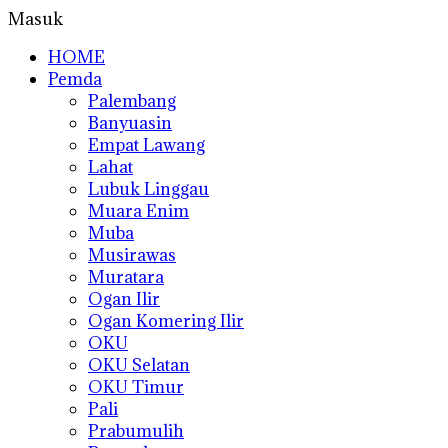
Masuk
HOME
Pemda
Palembang
Banyuasin
Empat Lawang
Lahat
Lubuk Linggau
Muara Enim
Muba
Musirawas
Muratara
Ogan Ilir
Ogan Komering Ilir
OKU
OKU Selatan
OKU Timur
Pali
Prabumulih