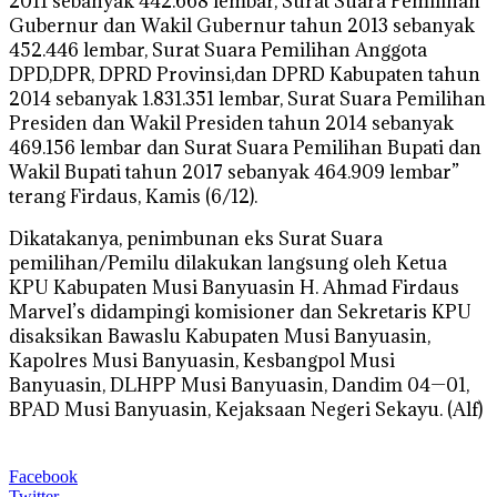
2011 sebanyak 442.668 lembar, Surat Suara Pemilihan
Gubernur dan Wakil Gubernur tahun 2013 sebanyak
452.446 lembar, Surat Suara Pemilihan Anggota
DPD,DPR, DPRD Provinsi,dan DPRD Kabupaten tahun
2014 sebanyak 1.831.351 lembar, Surat Suara Pemilihan
Presiden dan Wakil Presiden tahun 2014 sebanyak
469.156 lembar dan Surat Suara Pemilihan Bupati dan
Wakil Bupati tahun 2017 sebanyak 464.909 lembar”
terang Firdaus, Kamis (6/12).
Dikatakanya, penimbunan eks Surat Suara
pemilihan/Pemilu dilakukan langsung oleh Ketua
KPU Kabupaten Musi Banyuasin H. Ahmad Firdaus
Marvel’s didampingi komisioner dan Sekretaris KPU
disaksikan Bawaslu Kabupaten Musi Banyuasin,
Kapolres Musi Banyuasin, Kesbangpol Musi
Banyuasin, DLHPP Musi Banyuasin, Dandim 04—01,
BPAD Musi Banyuasin, Kejaksaan Negeri Sekayu. (Alf)
Facebook
Twitter